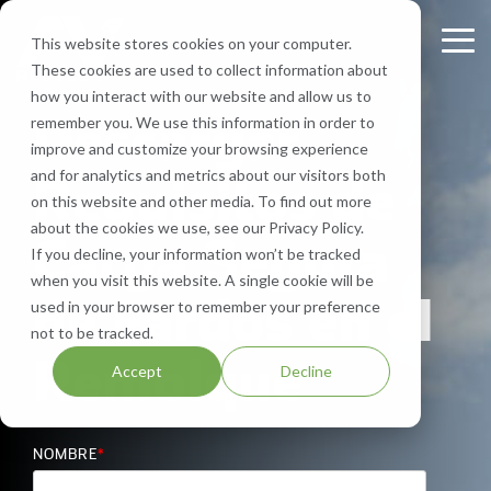
Skip
to
This website stores cookies on your computer.
Tog
the
These cookies are used to collect information about
Me
main
Recycling
Equipment
What
Who
Contact
Who
Headquarte
Sign
how you interact with our website and allow us to
content.
Services
Descargar
Services
We
We
Us
We
Up
remember you. We use this information in order to
Get Directions
Recycle
Are
Serve
improve and customize your browsing experience
FV Recycling is
Cost
Sign
Bale Route Hauling
Lease, Sell, & Buy Equipment
Request a Quote
and for analytics and metrics about our visitors both
Requisitos de
your all-in-one
Efficient.
up for
Paper
About Us
Industries We Serve
Call Us 877-927-8372
on this website and other media. To find out more
industrial &
Green
monthly
Trailer & Van Services
Service Equipment
Help & Support
about the cookies we use, see our Privacy Policy.
commercial
Effective.
Carga Segura
Our Locations
Cardboard
Areas We Serve
notification
If you decline, your information won’t be tracked
recycling solution.
from
Brokerage Services
Careers
when you visit this website. A single cookie will be
Aluminum
Company History
FV
de Fardos en el
used in your browser to remember your preference
Recycling
Bin & Dumpster Rental Accounts
SMS Opt-In
not to be tracked.
Plastic
Resources
to stay
Remolque
Accept
Decline
up-to-
Pallet Management
Blog
date
on
Customizable Solutions
NOMBRE
*
news,
events,