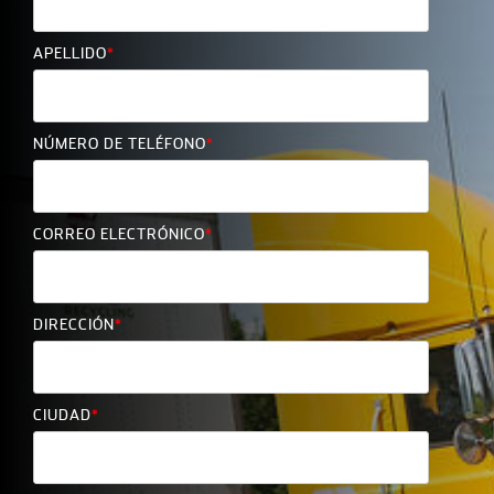
education
and
APELLIDO
*
more.
NÚMERO DE TELÉFONO
*
CORREO ELECTRÓNICO
*
DIRECCIÓN
*
CIUDAD
*