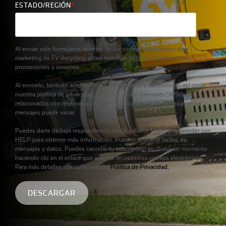
ESTADO/REGIÓN
*
Al enviar este formulario, aceptas recibir correos electrónicos de
marketing de FV Recycling sobre nuestras últimas actualizaciones,
promociones y servicios.
Al enviarlo, también aceptas todos los términos y condiciones, así como
nuestra política de privacidad, y aceptas recibir mensajes SMS/texto
relacionados con reservas y citas de FV Recycling. La frecuencia de los
mensajes puede variar.
Puedes darte de baja respondiendo con la palabra STOP o responder con
HELP para obtener más información. Pueden aplicarse tarifas de
mensajes y datos. Puedes cancelar tu suscripción en cualquier momento
haciendo clic en el enlace que aparece en nuestros correos electrónicos.
Para más detalles, consulta nuestra
Política de Privacidad.